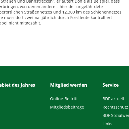
traßen und Bahnstrecken", erläutert Dohle als Beispiel, dass
 erbringen, von denen andere – hier der ungefährdete
 überörtlichen Straßennetzes und 12.300 km des Schienennetzes
muss dort zweimal jährlich durch Forstleute kontrolliert
ei nicht mitgezählt.
biet des Jahres
Mitglied werden
Service
Online-Beitritt
BDF aktuell
Mitgliedsbeiträge
Rechtsschutz
BDF Sozialwe
Links