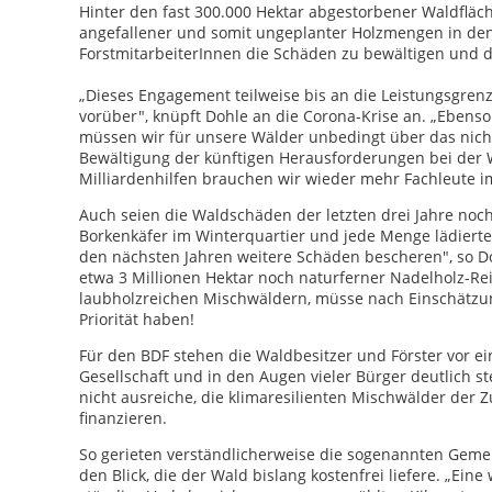
Hinter den fast 300.000 Hektar abgestorbener Waldflä
angefallener und somit ungeplanter Holzmengen in den
ForstmitarbeiterInnen die Schäden zu bewältigen und
„Dieses Engagement teilweise bis an die Leistungsgrenz
vorüber", knüpft Dohle an die Corona-Krise an. „Ebens
müssen wir für unsere Wälder unbedingt über das nich
Bewältigung der künftigen Herausforderungen bei der
Milliardenhilfen brauchen wir wieder mehr Fachleute i
Auch seien die Waldschäden der letzten drei Jahre noch
Borkenkäfer im Winterquartier und jede Menge lädierte
den nächsten Jahren weitere Schäden bescheren", so Do
etwa 3 Millionen Hektar noch naturferner Nadelholz-Rei
laubholzreichen Mischwäldern, müsse nach Einschätzu
Priorität haben!
Für den BDF stehen die Waldbesitzer und Förster vor e
Gesellschaft und in den Augen vieler Bürger deutlich s
nicht ausreiche, die klimaresilienten Mischwälder der
finanzieren.
So gerieten verständlicherweise die sogenannten Gemei
den Blick, die der Wald bislang kostenfrei liefere. „Ei