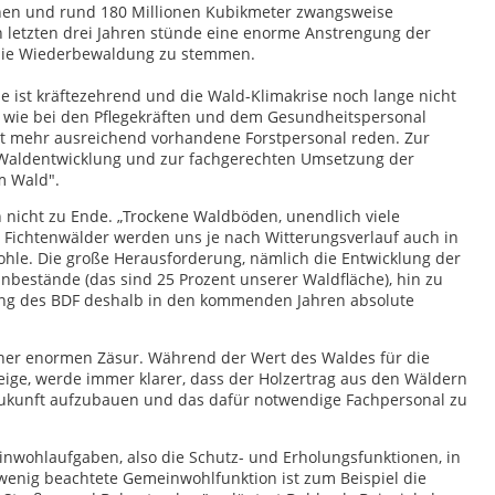
chen und rund 180 Millionen Kubikmeter zwangsweise
 letzten drei Jahren stünde eine enorme Anstrengung der
 die Wiederbewaldung zu stemmen.
e ist kräftezehrend und die Wald-Klimakrise noch lange nicht
o wie bei den Pflegekräften und dem Gesundheitspersonal
t mehr ausreichend vorhandene Forstpersonal reden. Zur
 Waldentwicklung und zur fachgerechten Umsetzung der
m Wald".
 nicht zu Ende. „Trockene Waldböden, unendlich viele
 Fichtenwälder werden uns je nach Witterungsverlauf auch in
hle. Die große Herausforderung, nämlich die Entwicklung der
nbestände (das sind 25 Prozent unserer Waldfläche), hin zu
ng des BDF deshalb in den kommenden Jahren absolute
iner enormen Zäsur. Während der Wert des Waldes für die
teige, werde immer klarer, dass der Holzertrag aus den Wäldern
 Zukunft aufzubauen und das dafür notwendige Fachpersonal zu
nwohlaufgaben, also die Schutz- und Erholungsfunktionen, in
ne wenig beachtete Gemeinwohlfunktion ist zum Beispiel die