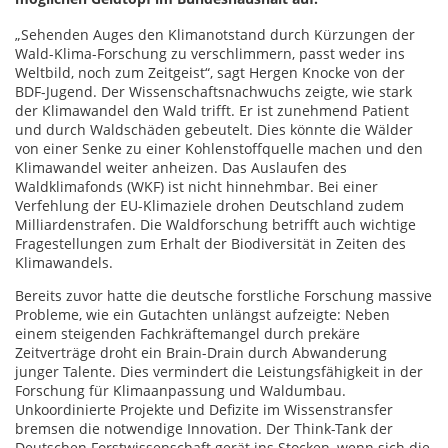
„Sehenden Auges den Klimanotstand durch Kürzungen der
Wald-Klima-Forschung zu verschlimmern, passt weder ins
Weltbild, noch zum Zeitgeist“, sagt Hergen Knocke von der
BDF-Jugend. Der Wissenschaftsnachwuchs zeigte, wie stark
der Klimawandel den Wald trifft. Er ist zunehmend Patient
und durch Waldschäden gebeutelt. Dies könnte die Wälder
von einer Senke zu einer Kohlenstoffquelle machen und den
Klimawandel weiter anheizen. Das Auslaufen des
Waldklimafonds (WKF) ist nicht hinnehmbar. Bei einer
Verfehlung der EU-Klimaziele drohen Deutschland zudem
Milliardenstrafen. Die Waldforschung betrifft auch wichtige
Fragestellungen zum Erhalt der Biodiversität in Zeiten des
Klimawandels.
Bereits zuvor hatte die deutsche forstliche Forschung massive
Probleme, wie ein Gutachten unlängst aufzeigte: Neben
einem steigenden Fachkräftemangel durch prekäre
Zeitverträge droht ein Brain-Drain durch Abwanderung
junger Talente. Dies vermindert die Leistungsfähigkeit in der
Forschung für Klimaanpassung und Waldumbau.
Unkoordinierte Projekte und Defizite im Wissenstransfer
bremsen die notwendige Innovation. Der Think-Tank der
Deutschen Forstwissenschaft gerät ins Stocken, wenn sich die