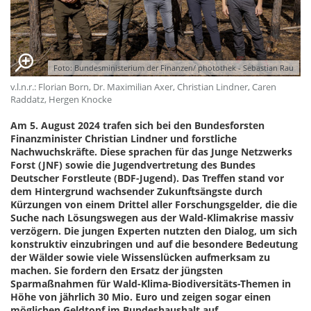
Foto: Bundesministerium der Finanzen/ photothek - Sebastian Rau
v.l.n.r.: Florian Born, Dr. Maximilian Axer, Christian Lindner, Caren
Raddatz, Hergen Knocke
Am 5. August 2024 trafen sich bei den Bundesforsten
Finanzminister Christian Lindner und forstliche
Nachwuchskräfte. Diese sprachen für das Junge Netzwerks
Forst (JNF) sowie die Jugendvertretung des Bundes
Deutscher Forstleute (BDF-Jugend). Das Treffen stand vor
dem Hintergrund wachsender Zukunftsängste durch
Kürzungen von einem Drittel aller Forschungsgelder, die die
Suche nach Lösungswegen aus der Wald-Klimakrise massiv
verzögern. Die jungen Experten nutzten den Dialog, um sich
konstruktiv einzubringen und auf die besondere Bedeutung
der Wälder sowie viele Wissenslücken aufmerksam zu
machen. Sie fordern den Ersatz der jüngsten
Sparmaßnahmen für Wald-Klima-Biodiversitäts-Themen in
Höhe von jährlich 30 Mio. Euro und zeigen sogar einen
möglichen Geldtopf im Bundeshaushalt auf.