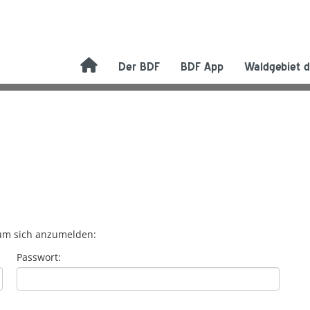
Der BDF
BDF App
Waldgebiet d
 um sich anzumelden:
Passwort: