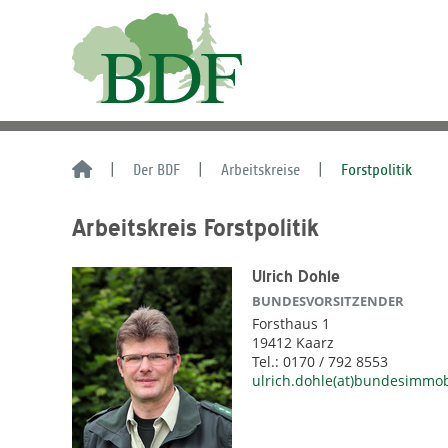
Der BDF
Arbeitskreise
Forstpolitik
Arbeitskreis Forstpolitik
Ulrich Dohle
BUNDESVORSITZENDER
Forsthaus 1
19412 Kaarz
Tel.: 0170 / 792 8553
ulrich.dohle(at)bundesimmob