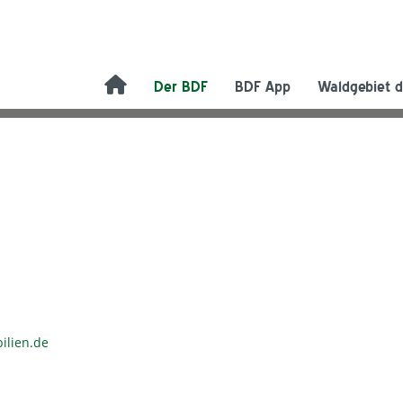
Der BDF
BDF App
Waldgebiet d
ilien.de