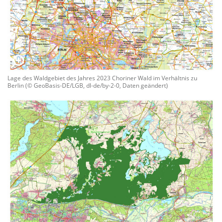
Lage des Waldgebiet des Jahres 2023 Choriner Wald im Verhältnis zu
Berlin (© GeoBasis-DE/LGB, dl-de/by-2-0, Daten geändert)