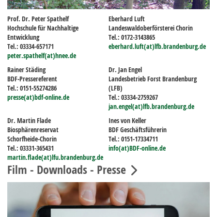
Prof. Dr. Peter Spathelf
Eberhard Luft
Hochschule für Nachhaltige
Landeswaldoberförsterei Chorin
Entwicklung
Tel.: 0172-3143865
Tel.: 03334-657171
eberhard.luft(at)lfb.brandenburg.de
peter.spathelf(at)hnee.de
Rainer Städing
Dr. Jan Engel
BDF-Pressereferent
Landesbetrieb Forst Brandenburg
Tel.: 0151-55274286
(LFB)
presse(at)bdf-online.de
Tel.: 03334-2759267
jan.engel(at)lfb.brandenburg.de
Dr. Martin Flade
Ines von Keller
Biosphärenreservat
BDF Geschäftsführerin
Schorfheide-Chorin
Tel.: 0151-17334711
Tel.: 03331-365431
info(at)BDF-online.de
martin.flade(at)lfu.brandenburg.de
Film - Downloads - Presse