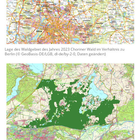
Lage des Waldgebiet des Jahres 2023 Choriner Wald im Verhältnis zu
Berlin (© GeoBasis-DE/LGB, dl-de/by-2-0, Daten geändert)