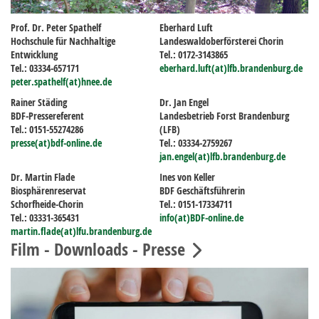
Prof. Dr. Peter Spathelf
Eberhard Luft
Hochschule für Nachhaltige
Landeswaldoberförsterei Chorin
Entwicklung
Tel.: 0172-3143865
Tel.: 03334-657171
eberhard.luft(at)lfb.brandenburg.de
peter.spathelf(at)hnee.de
Rainer Städing
Dr. Jan Engel
BDF-Pressereferent
Landesbetrieb Forst Brandenburg
Tel.: 0151-55274286
(LFB)
presse(at)bdf-online.de
Tel.: 03334-2759267
jan.engel(at)lfb.brandenburg.de
Dr. Martin Flade
Ines von Keller
Biosphärenreservat
BDF Geschäftsführerin
Schorfheide-Chorin
Tel.: 0151-17334711
Tel.: 03331-365431
info(at)BDF-online.de
martin.flade(at)lfu.brandenburg.de
Film - Downloads - Presse