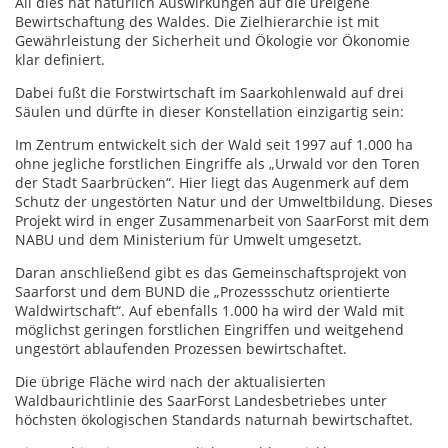
All dies hat natürlich Auswirkungen auf die ureigene
Bewirtschaftung des Waldes. Die Zielhierarchie ist mit
Gewährleistung der Sicherheit und Ökologie vor Ökonomie
klar definiert.
Dabei fußt die Forstwirtschaft im Saarkohlenwald auf drei
Säulen und dürfte in dieser Konstellation einzigartig sein:
Im Zentrum entwickelt sich der Wald seit 1997 auf 1.000 ha
ohne jegliche forstlichen Eingriffe als „Urwald vor den Toren
der Stadt Saarbrücken“. Hier liegt das Augenmerk auf dem
Schutz der ungestörten Natur und der Umweltbildung. Dieses
Projekt wird in enger Zusammenarbeit von SaarForst mit dem
NABU und dem Ministerium für Umwelt umgesetzt.
Daran anschließend gibt es das Gemeinschaftsprojekt von
Saarforst und dem BUND die „Prozessschutz orientierte
Waldwirtschaft“. Auf ebenfalls 1.000 ha wird der Wald mit
möglichst geringen forstlichen Eingriffen und weitgehend
ungestört ablaufenden Prozessen bewirtschaftet.
Die übrige Fläche wird nach der aktualisierten
Waldbaurichtlinie des SaarForst Landesbetriebes unter
höchsten ökologischen Standards naturnah bewirtschaftet.