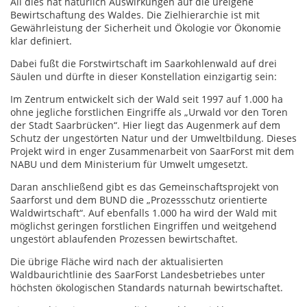
All dies hat natürlich Auswirkungen auf die ureigene
Bewirtschaftung des Waldes. Die Zielhierarchie ist mit
Gewährleistung der Sicherheit und Ökologie vor Ökonomie
klar definiert.
Dabei fußt die Forstwirtschaft im Saarkohlenwald auf drei
Säulen und dürfte in dieser Konstellation einzigartig sein:
Im Zentrum entwickelt sich der Wald seit 1997 auf 1.000 ha
ohne jegliche forstlichen Eingriffe als „Urwald vor den Toren
der Stadt Saarbrücken“. Hier liegt das Augenmerk auf dem
Schutz der ungestörten Natur und der Umweltbildung. Dieses
Projekt wird in enger Zusammenarbeit von SaarForst mit dem
NABU und dem Ministerium für Umwelt umgesetzt.
Daran anschließend gibt es das Gemeinschaftsprojekt von
Saarforst und dem BUND die „Prozessschutz orientierte
Waldwirtschaft“. Auf ebenfalls 1.000 ha wird der Wald mit
möglichst geringen forstlichen Eingriffen und weitgehend
ungestört ablaufenden Prozessen bewirtschaftet.
Die übrige Fläche wird nach der aktualisierten
Waldbaurichtlinie des SaarForst Landesbetriebes unter
höchsten ökologischen Standards naturnah bewirtschaftet.