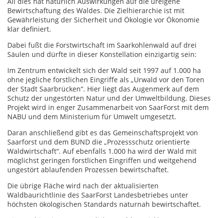
All dies hat natürlich Auswirkungen auf die ureigene
Bewirtschaftung des Waldes. Die Zielhierarchie ist mit
Gewährleistung der Sicherheit und Ökologie vor Ökonomie
klar definiert.
Dabei fußt die Forstwirtschaft im Saarkohlenwald auf drei
Säulen und dürfte in dieser Konstellation einzigartig sein:
Im Zentrum entwickelt sich der Wald seit 1997 auf 1.000 ha
ohne jegliche forstlichen Eingriffe als „Urwald vor den Toren
der Stadt Saarbrücken“. Hier liegt das Augenmerk auf dem
Schutz der ungestörten Natur und der Umweltbildung. Dieses
Projekt wird in enger Zusammenarbeit von SaarForst mit dem
NABU und dem Ministerium für Umwelt umgesetzt.
Daran anschließend gibt es das Gemeinschaftsprojekt von
Saarforst und dem BUND die „Prozessschutz orientierte
Waldwirtschaft“. Auf ebenfalls 1.000 ha wird der Wald mit
möglichst geringen forstlichen Eingriffen und weitgehend
ungestört ablaufenden Prozessen bewirtschaftet.
Die übrige Fläche wird nach der aktualisierten
Waldbaurichtlinie des SaarForst Landesbetriebes unter
höchsten ökologischen Standards naturnah bewirtschaftet.