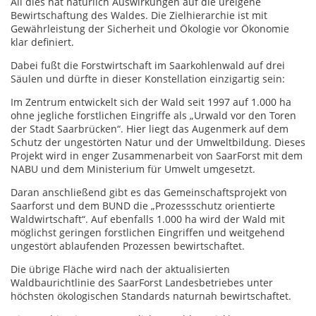
All dies hat natürlich Auswirkungen auf die ureigene
Bewirtschaftung des Waldes. Die Zielhierarchie ist mit
Gewährleistung der Sicherheit und Ökologie vor Ökonomie
klar definiert.
Dabei fußt die Forstwirtschaft im Saarkohlenwald auf drei
Säulen und dürfte in dieser Konstellation einzigartig sein:
Im Zentrum entwickelt sich der Wald seit 1997 auf 1.000 ha
ohne jegliche forstlichen Eingriffe als „Urwald vor den Toren
der Stadt Saarbrücken“. Hier liegt das Augenmerk auf dem
Schutz der ungestörten Natur und der Umweltbildung. Dieses
Projekt wird in enger Zusammenarbeit von SaarForst mit dem
NABU und dem Ministerium für Umwelt umgesetzt.
Daran anschließend gibt es das Gemeinschaftsprojekt von
Saarforst und dem BUND die „Prozessschutz orientierte
Waldwirtschaft“. Auf ebenfalls 1.000 ha wird der Wald mit
möglichst geringen forstlichen Eingriffen und weitgehend
ungestört ablaufenden Prozessen bewirtschaftet.
Die übrige Fläche wird nach der aktualisierten
Waldbaurichtlinie des SaarForst Landesbetriebes unter
höchsten ökologischen Standards naturnah bewirtschaftet.