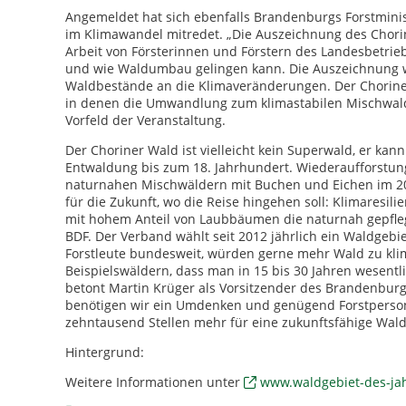
Angemeldet hat sich ebenfalls Brandenburgs Forstminis
im Klimawandel mitredet. „Die Auszeichnung des Chorine
Arbeit von Försterinnen und Förstern des Landesbetriebs
und wie Waldumbau gelingen kann. Die Auszeichnung wü
Waldbestände an die Klimaveränderungen. Der Choriner
in denen die Umwandlung zum klimastabilen Mischwald n
Vorfeld der Veranstaltung.
Der Choriner Wald ist vielleicht kein Superwald, er ka
Entwaldung bis zum 18. Jahrhundert. Wiederaufforstung
naturnahen Mischwäldern mit Buchen und Eichen im 20.
für die Zukunft, wo die Reise hingehen soll: Klimaresil
mit hohem Anteil von Laubbäumen die naturnah gepflegt
BDF. Der Verband wählt seit 2012 jährlich ein Waldgebi
Forstleute bundesweit, würden gerne mehr Wald zu klim
Beispielswäldern, dass man in 15 bis 30 Jahren wesent
betont Martin Krüger als Vorsitzender des Brandenburge
benötigen wir ein Umdenken und genügend Forstpersona
zehntausend Stellen mehr für eine zukunftsfähige Wal
Hintergrund:
Weitere Informationen unter
www.waldgebiet-des-ja