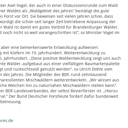
ter Axel Vogel, der auch in einer Diskussionsrunde zum Wald
r Waldes als „Waldgebiet des Jahres“ bestätigt die gute
 Forst vor Ort. Sie beweisen seit vielen Jahren schon, dass
rdigt die schon seit langer Zeit betriebene Anpassung der
 Wald ist damit ein gutes Vorbild für Brandenburger Wälder,
och nicht so weit vorangeschritten ist“, so Minister Vogel im
nn aber eine bemerkenswerte Entwicklung aufweisen:
 mit Kiefern im 19. Jahrhundert. Weiterentwicklung zu
 Jahrhundert. „Diese positive Waldentwicklung zeigt uns auch
iente Wälder, aufgebaut aus einer vielfältigen Baumartenpalette
 und rücksichtsvoll genutzt werden“, so Ulrich Dohle vom
et des Jahres. Die Mitglieder des BDF, rund zehntausend
aresilienten Mischwäldern weiterentwickeln. „Wir wissen aus
liche Weichen hin zu naturnahen Mischwäldern stellen kann“,
r BDF-Landesverbandes, der selbst Revierförster ist. „Hierzu
l.“ Der Bund Deutscher Forstleute fordert dafür bundesweit
dbetreuung.
hres.de