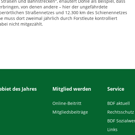
traßen und Bahnstrecken", erläutert Dohle als Beispiel, dass
 erbringen, von denen andere – hier der ungefährdete
 überörtlichen Straßennetzes und 12.300 km des Schienennetzes
muss dort zweimal jährlich durch Forstleute kontrolliert
ei nicht mitgezählt.
biet des Jahres
Mitglied werden
Service
Online-Beitritt
BDF aktuell
Mitgliedsbeiträge
Rechtsschutz
BDF Sozialwe
Links