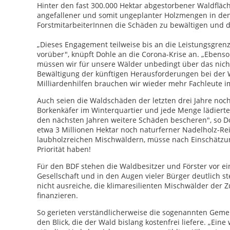
Hinter den fast 300.000 Hektar abgestorbener Waldflä
angefallener und somit ungeplanter Holzmengen in den
ForstmitarbeiterInnen die Schäden zu bewältigen und
„Dieses Engagement teilweise bis an die Leistungsgrenz
vorüber", knüpft Dohle an die Corona-Krise an. „Ebens
müssen wir für unsere Wälder unbedingt über das nich
Bewältigung der künftigen Herausforderungen bei der
Milliardenhilfen brauchen wir wieder mehr Fachleute i
Auch seien die Waldschäden der letzten drei Jahre noch
Borkenkäfer im Winterquartier und jede Menge lädierte
den nächsten Jahren weitere Schäden bescheren", so Do
etwa 3 Millionen Hektar noch naturferner Nadelholz-Rei
laubholzreichen Mischwäldern, müsse nach Einschätzu
Priorität haben!
Für den BDF stehen die Waldbesitzer und Förster vor e
Gesellschaft und in den Augen vieler Bürger deutlich s
nicht ausreiche, die klimaresilienten Mischwälder der
finanzieren.
So gerieten verständlicherweise die sogenannten Gemei
den Blick, die der Wald bislang kostenfrei liefere. „Ei