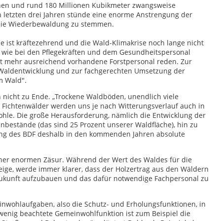
chen und rund 180 Millionen Kubikmeter zwangsweise
 letzten drei Jahren stünde eine enorme Anstrengung der
 die Wiederbewaldung zu stemmen.
e ist kräftezehrend und die Wald-Klimakrise noch lange nicht
o wie bei den Pflegekräften und dem Gesundheitspersonal
t mehr ausreichend vorhandene Forstpersonal reden. Zur
 Waldentwicklung und zur fachgerechten Umsetzung der
m Wald".
 nicht zu Ende. „Trockene Waldböden, unendlich viele
 Fichtenwälder werden uns je nach Witterungsverlauf auch in
hle. Die große Herausforderung, nämlich die Entwicklung der
nbestände (das sind 25 Prozent unserer Waldfläche), hin zu
ng des BDF deshalb in den kommenden Jahren absolute
iner enormen Zäsur. Während der Wert des Waldes für die
teige, werde immer klarer, dass der Holzertrag aus den Wäldern
 Zukunft aufzubauen und das dafür notwendige Fachpersonal zu
nwohlaufgaben, also die Schutz- und Erholungsfunktionen, in
ne wenig beachtete Gemeinwohlfunktion ist zum Beispiel die