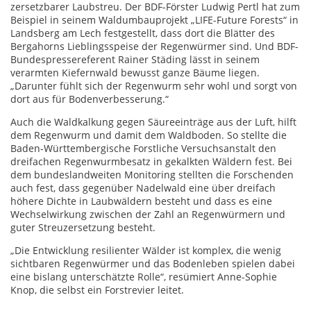
zersetzbarer Laubstreu. Der BDF-Förster Ludwig Pertl hat zum
Beispiel in seinem Waldumbauprojekt „LIFE-Future Forests“ in
Landsberg am Lech festgestellt, dass dort die Blätter des
Bergahorns Lieblingsspeise der Regenwürmer sind. Und BDF-
Bundespressereferent Rainer Städing lässt in seinem
verarmten Kiefernwald bewusst ganze Bäume liegen.
„Darunter fühlt sich der Regenwurm sehr wohl und sorgt von
dort aus für Bodenverbesserung.“
Auch die Waldkalkung gegen Säureeinträge aus der Luft, hilft
dem Regenwurm und damit dem Waldboden. So stellte die
Baden-Württembergische Forstliche Versuchsanstalt den
dreifachen Regenwurmbesatz in gekalkten Wäldern fest. Bei
dem bundeslandweiten Monitoring stellten die Forschenden
auch fest, dass gegenüber Nadelwald eine über dreifach
höhere Dichte in Laubwäldern besteht und dass es eine
Wechselwirkung zwischen der Zahl an Regenwürmern und
guter Streuzersetzung besteht.
„Die Entwicklung resilienter Wälder ist komplex, die wenig
sichtbaren Regenwürmer und das Bodenleben spielen dabei
eine bislang unterschätzte Rolle“, resümiert Anne-Sophie
Knop, die selbst ein Forstrevier leitet.