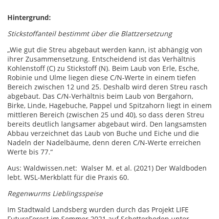
Hintergrund:
Stickstoffanteil bestimmt über die Blattzersetzung
„Wie gut die Streu abgebaut werden kann, ist abhängig von
ihrer Zusammensetzung. Entscheidend ist das Verhältnis
Kohlenstoff (C) zu Stickstoff (N). Beim Laub von Erle, Esche,
Robinie und Ulme liegen diese C/N-Werte in einem tiefen
Bereich zwischen 12 und 25. Deshalb wird deren Streu rasch
abgebaut. Das C/N-Verhältnis beim Laub von Bergahorn,
Birke, Linde, Hagebuche, Pappel und Spitzahorn liegt in einem
mittleren Bereich (zwischen 25 und 40), so dass deren Streu
bereits deutlich langsamer abgebaut wird. Den langsamsten
Abbau verzeichnet das Laub von Buche und Eiche und die
Nadeln der Nadelbäume, denn deren C/N-Werte erreichen
Werte bis 77.“
Aus: Waldwissen.net: Walser M. et al. (2021) Der Waldboden
lebt. WSL-Merkblatt für die Praxis 60.
Regenwurms Lieblingsspeise
Im Stadtwald Landsberg wurden durch das Projekt LIFE
FutureForest im Sommer 2021 auf Schotterboden unter