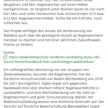
Bergahorn 2,49 Mio. Regenwürmer auf einen Hektar
hochgerechnet. Im Vergleich unter Buchen waren es nur noch
0,67 Mio. und unter Hainbuchen bzw. Eichen/Linden 0,15 bzw.
0,12 Mio. Regenwürmer/Hektar. Fichte fiel mit 0.09 Mio. noch
schlechter aus.
Das Projekt verfolgte den Ansatz die Verbesserung von
Wäldern auch über die gesteigerte Anzahl an Regenwürmern
messbar zu machen und mit einer jährlichen Zukunftswald-
Prämie zu fördern.
Quelle:
https://www.klimaschutz-landkreis-landsberg.de/eu-life-
future-forest/handbuch-fuer-nachhaltigen-waldumbau/
Ein umfangreiches
Monitoring von vier Gruppen von
Bodenlebewesen
, darunter die Regenwürmer, hat die
Forstliche Versuchsanstalt von Baden-Württemberg von 2018
bis 2021 durchgeführt. Dabei ergab sich gegenüber
Nadelwald eine über dreifach höhere Regenwurmdichte in
Laubwäldern und eine Wechselwirkung von der Zahl an
Regenwürmern und guter Streuzersetzung. Wälder mit
Bodenschutzkalkung wiesen eine dreifache Artenzahl auf. Der
Verzicht auf forstliche Bewirtschaftung (Bannwälder) zeigte