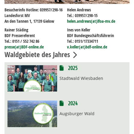
Besucherinfo Hotline: 039957/298-16
Helen Andrews
Landesforst MV
Tel.: 039957/298-15
An den Tannen 1, 17139 Gielow
helen.andrews(at)lfoa-mv.de
Rainer Städing
Ines von Keller
BDF Pressereferent
BDF Bundesgeschäftsführerin
Tel.: 0151 / 552 742 86
Tel.: 0151/17334711
presse(at)BDF-online.de
v.keller(at)bdf-online.de
Waldgebiete des Jahres
2025
Stadtwald Wiesbaden
2024
Augsburger Wald