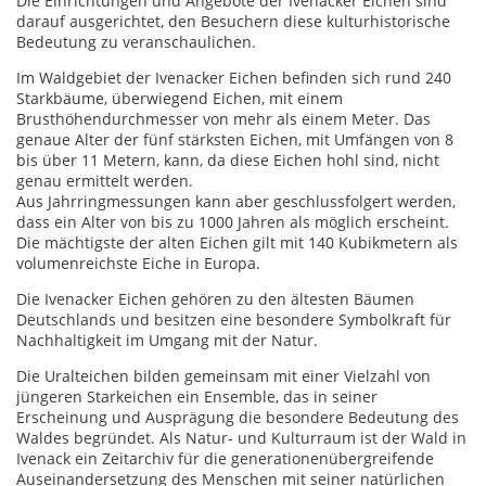
Die Einrichtungen und Angebote der Ivenacker Eichen sind
darauf ausgerichtet, den Besuchern diese kulturhistorische
Bedeutung zu veranschaulichen.
Im Waldgebiet der Ivenacker Eichen befinden sich rund 240
Starkbäume, überwiegend Eichen, mit einem
Brusthöhendurchmesser von mehr als einem Meter. Das
genaue Alter der fünf stärksten Eichen, mit Umfängen von 8
bis über 11 Metern, kann, da diese Eichen hohl sind, nicht
genau ermittelt werden.
Aus Jahrringmessungen kann aber geschlussfolgert werden,
dass ein Alter von bis zu 1000 Jahren als möglich erscheint.
Die mächtigste der alten Eichen gilt mit 140 Kubikmetern als
volumenreichste Eiche in Europa.
Die Ivenacker Eichen gehören zu den ältesten Bäumen
Deutschlands und besitzen eine besondere Symbolkraft für
Nachhaltigkeit im Umgang mit der Natur.
Die Uralteichen bilden gemeinsam mit einer Vielzahl von
jüngeren Starkeichen ein Ensemble, das in seiner
Erscheinung und Ausprägung die besondere Bedeutung des
Waldes begründet. Als Natur- und Kulturraum ist der Wald in
Ivenack ein Zeitarchiv für die generationenübergreifende
Auseinandersetzung des Menschen mit seiner natürlichen