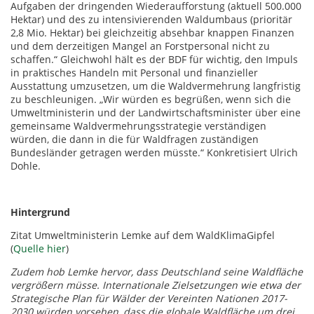
Aufgaben der dringenden Wiederaufforstung (aktuell 500.000
Hektar) und des zu intensivierenden Waldumbaus (prioritär
2,8 Mio. Hektar) bei gleichzeitig absehbar knappen Finanzen
und dem derzeitigen Mangel an Forstpersonal nicht zu
schaffen.“ Gleichwohl hält es der BDF für wichtig, den Impuls
in praktisches Handeln mit Personal und finanzieller
Ausstattung umzusetzen, um die Waldvermehrung langfristig
zu beschleunigen. „Wir würden es begrüßen, wenn sich die
Umweltministerin und der Landwirtschaftsminister über eine
gemeinsame Waldvermehrungsstrategie verständigen
würden, die dann in die für Waldfragen zuständigen
Bundesländer getragen werden müsste.“ Konkretisiert Ulrich
Dohle.
Hintergrund
Zitat Umweltministerin Lemke auf dem WaldKlimaGipfel
(
Quelle hier
)
Zudem hob Lemke hervor, dass Deutschland seine Waldfläche
vergrößern müsse. Internationale Zielsetzungen wie etwa der
Strategische Plan für Wälder der Vereinten Nationen 2017-
2030 würden vorsehen, dass die globale Waldfläche um drei