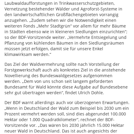
Laubwaldaufforstungen in Trinkwasserschutzgebieten,
Vernetzung bestehender Wälder und Agroforst-Systeme in
den landwirtschaftlichen Großflächengebieten vorrangig
anzugehen. „Zudem sehen wir die Notwendigkeit einen
weiteren Fonds „Mehr Stadtgrün“ vor allem für mehr Bäume
in Städten ebenso wie in kleineren Siedlungen einzurichten“;
so der BDF-Vorsitzende weiter. „Vermehrte Entsiegelung und
Pflanzung von kühlenden Bäumen in den Siedlungsräumen
müssen jetzt erfolgen, damit sie für unsere Enkel
klimawirksam werden.“
Das Ziel der Waldvermehrung sollte nach Vorstellung der
Forstgewerkschaft auch als konkretes Ziel in die anstehende
Novellierung des Bundeswaldgesetzes aufgenommen
werden. „Dem von uns schon seit langem geforderten
Bundesamt für Wald könnte diese Aufgabe auf Bundesebene
sehr gut übertragen werden“, findet Ulrich Dohle.
Der BDF warnt allerdings auch vor überzogenen Erwartungen.
„Wenn in Deutschland der Wald zum Beispiel bis 2030 um ein
Prozent vermehrt werden soll, sind dies abgerundet 100.000
Hektar oder 1.000 Quadratkilometer“, rechnet der BDF-
Vorsitzende vor. „Das wären bis 2030 jährlich 15.000 Hektar
neuer Wald in Deutschland. Das ist auch angesichts der