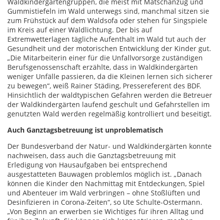
Waldkindergartengruppen, die meist mit Matschanzug und
Gummistiefeln im Wald unterwegs sind, manchmal sitzen sie
zum Frühstück auf dem Waldsofa oder stehen für Singspiele
im Kreis auf einer Waldlichtung. Der bis auf
Extremwetterlagen tägliche Aufenthalt im Wald tut auch der
Gesundheit und der motorischen Entwicklung der Kinder gut.
„Die Mitarbeiterin einer für die Unfallvorsorge zuständigen
Berufsgenossenschaft erzählte, dass in Waldkindergärten
weniger Unfälle passieren, da die Kleinen lernen sich sicherer
zu bewegen“, weiß Rainer Städing, Pressereferent des BDF.
Hinsichtlich der waldtypischen Gefahren werden die Betreuer
der Waldkindergärten laufend geschult und Gefahrstellen im
genutzten Wald werden regelmäßig kontrolliert und beseitigt.
Auch Ganztagsbetreuung ist unproblematisch
Der Bundesverband der Natur- und Waldkindergärten konnte
nachweisen, dass auch die Ganztagsbetreuung mit
Erledigung von Hausaufgaben bei entsprechend
ausgestatteten Bauwagen problemlos möglich ist. „Danach
können die Kinder den Nachmittag mit Entdeckungen, Spiel
und Abenteuer im Wald verbringen – ohne Stoßlüften und
Desinfizieren in Corona-Zeiten“, so Ute Schulte-Ostermann.
„Von Beginn an erwerben sie Wichtiges für ihren Alltag und