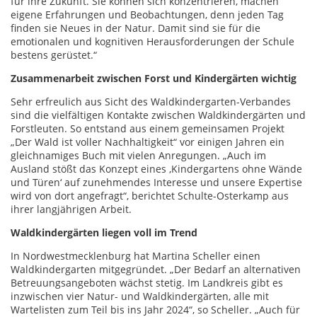
für ihre Zukunft. Sie können sich konzentrieren, machen
eigene Erfahrungen und Beobachtungen, denn jeden Tag
finden sie Neues in der Natur. Damit sind sie für die
emotionalen und kognitiven Herausforderungen der Schule
bestens gerüstet.“
Zusammenarbeit zwischen Forst und Kindergärten wichtig
Sehr erfreulich aus Sicht des Waldkindergarten-Verbandes
sind die vielfältigen Kontakte zwischen Waldkindergärten und
Forstleuten. So entstand aus einem gemeinsamen Projekt
„Der Wald ist voller Nachhaltigkeit“ vor einigen Jahren ein
gleichnamiges Buch mit vielen Anregungen. „Auch im
Ausland stößt das Konzept eines ‚Kindergartens ohne Wände
und Türen‘ auf zunehmendes Interesse und unsere Expertise
wird von dort angefragt“, berichtet Schulte-Osterkamp aus
ihrer langjährigen Arbeit.
Waldkindergärten liegen voll im Trend
In Nordwestmecklenburg hat Martina Scheller einen
Waldkindergarten mitgegründet. „Der Bedarf an alternativen
Betreuungsangeboten wächst stetig. Im Landkreis gibt es
inzwischen vier Natur- und Waldkindergärten, alle mit
Wartelisten zum Teil bis ins Jahr 2024“, so Scheller. „Auch für