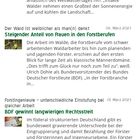
anlässlich des Weltwassertages hin. „Intakte
Wälder nehmen einen Großteil der Sonnenenergie
auf und kühlen die Landschaft…
Der Wald ist weiblicher als man(n) denkt
06. März 2023
Steigender Anteil von Frauen in den Forstberufen
Die Arbeit im Walde, die Forstberufe vom schwer
arbeitenden Waldarbeiter bis hin zum planenden
und jagenden Förster, erschien auf den ersten
Blick für lange Zeit als klassische Männerdomäne.
„Dies trifft zum Glück nur noch zum Teil zu“, weiß
Ulrich Dohle als Bundesvorsitzender des Bundes
Deutscher Forstleute (BDF). „In der Forstbranche
in…
Forstingenieure – unterschiedliche Einstufung bei
01. März 2023
gleicher Arbeit
BDF gewinnt langwierigen Rechtsstreit
Im föderal strukturierten Deutschland gibt es
bundesweit gravierende Unterschiede bei der
Eingruppierung und damit Bezahlung der Förster
und Försterinnen auf Ingenieursebene. Ein Förster