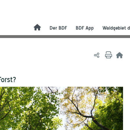
Der BDF
BDF App
Waldgebiet d
orst?