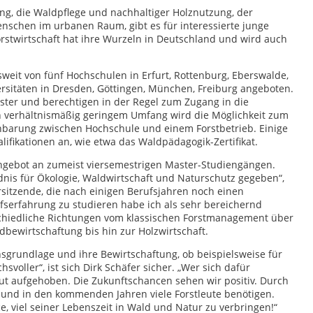
g, die Waldpflege und nachhaltiger Holznutzung, der
nschen im urbanen Raum, gibt es für interessierte junge
orstwirtschaft hat ihre Wurzeln in Deutschland und wird auch
eit von fünf Hochschulen in Erfurt, Rottenburg, Eberswalde,
rsitäten in Dresden, Göttingen, München, Freiburg angeboten.
ter und berechtigen in der Regel zum Zugang in die
n verhältnismäßig geringem Umfang wird die Möglichkeit zum
inbarung zwischen Hochschule und einem Forstbetrieb. Einige
fikationen an, wie etwa das Waldpädagogik-Zertifikat.
s Angebot an zumeist viersemestrigen Master-Studiengängen.
dnis für Ökologie, Waldwirtschaft und Naturschutz gegeben“,
sitzende, die nach einigen Berufsjahren noch einen
fserfahrung zu studieren habe ich als sehr bereichernd
rschiedliche Richtungen vom klassischen Forstmanagement über
dbewirtschaftung bis hin zur Holzwirtschaft.
grundlage und ihre Bewirtschaftung, ob beispielsweise für
voller“, ist sich Dirk Schäfer sicher. „Wer sich dafür
ut aufgehoben. Die Zukunftschancen sehen wir positiv. Durch
 und in den kommenden Jahren viele Forstleute benötigen.
e, viel seiner Lebenszeit in Wald und Natur zu verbringen!“