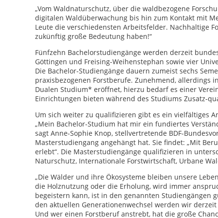
„Vom Waldnaturschutz, über die waldbezogene Forschun
digitalen Waldüberwachung bis hin zum Kontakt mit Me
Leute die verschiedensten Arbeitsfelder. Nachhaltige F
zukünftig große Bedeutung haben!“
Fünfzehn Bachelorstudiengänge werden derzeit bundesw
Göttingen und Freising-Weihenstephan sowie vier Unive
Die Bachelor-Studiengänge dauern zumeist sechs Semes
praxisbezogenen Forstberufe. Zunehmend, allerdings i
Dualen Studium* eröffnet, hierzu bedarf es einer Vere
Einrichtungen bieten während des Studiums Zusatz-quali
Um sich weiter zu qualifizieren gibt es ein vielfältige
„Mein Bachelor-Studium hat mir ein fundiertes Verstän
sagt Anne-Sophie Knop, stellvertretende BDF-Bundesvor
Masterstudiengang angehängt hat. Sie findet: „Mit Beru
erlebt“. Die Masterstudiengänge qualifizieren in unte
Naturschutz, Internationale Forstwirtschaft, Urbane Wal
„Die Wälder und ihre Ökosysteme bleiben unsere Lebens
die Holznutzung oder die Erholung, wird immer anspruchs
begeistern kann, ist in den genannten Studiengängen g
den aktuellen Generationenwechsel werden wir derzeit
Und wer einen Forstberuf anstrebt, hat die große Chanc