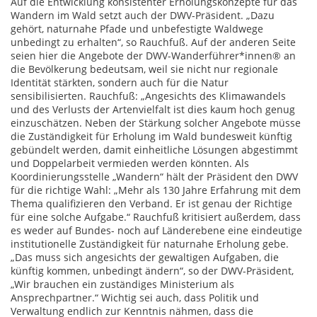
Auf die Entwicklung konsistenter Erholungskonzepte für das
Wandern im Wald setzt auch der DWV-Präsident. „Dazu
gehört, naturnahe Pfade und unbefestigte Waldwege
unbedingt zu erhalten“, so Rauchfuß. Auf der anderen Seite
seien hier die Angebote der DWV-Wanderführer*innen® an
die Bevölkerung bedeutsam, weil sie nicht nur regionale
Identität stärkten, sondern auch für die Natur
sensibilisierten. Rauchfuß: „Angesichts des Klimawandels
und des Verlusts der Artenvielfalt ist dies kaum hoch genug
einzuschätzen. Neben der Stärkung solcher Angebote müsse
die Zuständigkeit für Erholung im Wald bundesweit künftig
gebündelt werden, damit einheitliche Lösungen abgestimmt
und Doppelarbeit vermieden werden könnten. Als
Koordinierungsstelle „Wandern“ hält der Präsident den DWV
für die richtige Wahl: „Mehr als 130 Jahre Erfahrung mit dem
Thema qualifizieren den Verband. Er ist genau der Richtige
für eine solche Aufgabe.“ Rauchfuß kritisiert außerdem, dass
es weder auf Bundes- noch auf Länderebene eine eindeutige
institutionelle Zuständigkeit für naturnahe Erholung gebe.
„Das muss sich angesichts der gewaltigen Aufgaben, die
künftig kommen, unbedingt ändern“, so der DWV-Präsident,
„Wir brauchen ein zuständiges Ministerium als
Ansprechpartner.“ Wichtig sei auch, dass Politik und
Verwaltung endlich zur Kenntnis nähmen, dass die