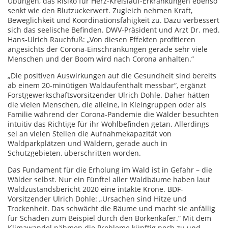
Übungen, das Risiko für Herz-Kreislauf-Erkrankungen ebenso
senkt wie den Blutzuckerwert. Zugleich nehmen Kraft,
Beweglichkeit und Koordinationsfähigkeit zu. Dazu verbessert
sich das seelische Befinden. DWV-Präsident und Arzt Dr. med.
Hans-Ulrich Rauchfuß: „Von diesen Effekten profitieren
angesichts der Corona-Einschränkungen gerade sehr viele
Menschen und der Boom wird nach Corona anhalten.“
„Die positiven Auswirkungen auf die Gesundheit sind bereits
ab einem 20-minütigen Waldaufenthalt messbar“, ergänzt
Forstgewerkschaftsvorsitzender Ulrich Dohle. Daher hätten
die vielen Menschen, die alleine, in Kleingruppen oder als
Familie während der Corona-Pandemie die Wälder besuchten
intuitiv das Richtige für ihr Wohlbefinden getan. Allerdings
sei an vielen Stellen die Aufnahmekapazität von
Waldparkplätzen und Wäldern, gerade auch in
Schutzgebieten, überschritten worden.
Das Fundament für die Erholung im Wald ist in Gefahr – die
Wälder selbst. Nur ein Fünftel aller Waldbäume haben laut
Waldzustandsbericht 2020 eine intakte Krone. BDF-
Vorsitzender Ulrich Dohle: „Ursachen sind Hitze und
Trockenheit. Das schwächt die Bäume und macht sie anfällig
für Schäden zum Beispiel durch den Borkenkäfer.“ Mit dem
Klimawandel nähmen die Probleme künftig noch zu und