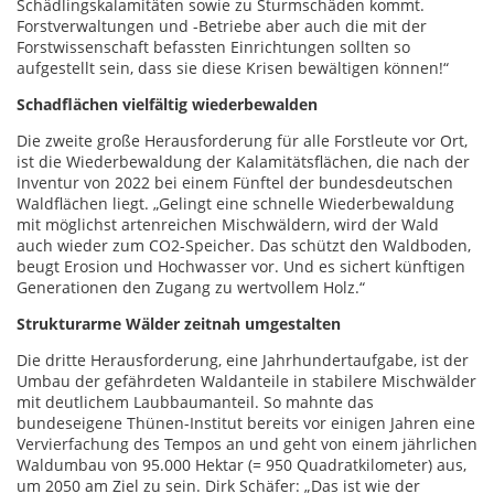
Schädlingskalamitäten sowie zu Sturmschäden kommt.
Forstverwaltungen und -Betriebe aber auch die mit der
Forstwissenschaft befassten Einrichtungen sollten so
aufgestellt sein, dass sie diese Krisen bewältigen können!“
Schadflächen vielfältig wiederbewalden
Die zweite große Herausforderung für alle Forstleute vor Ort,
ist die Wiederbewaldung der Kalamitätsflächen, die nach der
Inventur von 2022 bei einem Fünftel der bundesdeutschen
Waldflächen liegt. „Gelingt eine schnelle Wiederbewaldung
mit möglichst artenreichen Mischwäldern, wird der Wald
auch wieder zum CO2-Speicher. Das schützt den Waldboden,
beugt Erosion und Hochwasser vor. Und es sichert künftigen
Generationen den Zugang zu wertvollem Holz.“
Strukturarme Wälder zeitnah umgestalten
Die dritte Herausforderung, eine Jahrhundertaufgabe, ist der
Umbau der gefährdeten Waldanteile in stabilere Mischwälder
mit deutlichem Laubbaumanteil. So mahnte das
bundeseigene Thünen-Institut bereits vor einigen Jahren eine
Vervierfachung des Tempos an und geht von einem jährlichen
Waldumbau von 95.000 Hektar (= 950 Quadratkilometer) aus,
um 2050 am Ziel zu sein. Dirk Schäfer: „Das ist wie der