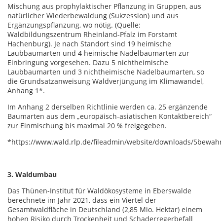
Mischung aus prophylaktischer Pflanzung in Gruppen, aus
natürlicher Wiederbewaldung (Sukzession) und aus
Ergänzungspflanzung, wo nötig. (Quelle:
Waldbildungszentrum Rheinland-Pfalz im Forstamt
Hachenburg). Je nach Standort sind 19 heimische
Laubbaumarten und 4 heimische Nadelbaumarten zur
Einbringung vorgesehen. Dazu 5 nichtheimische
Laubbaumarten und 3 nichtheimische Nadelbaumarten, so
die Grundsatzanweisung Waldverjüngung im Klimawandel,
Anhang 1*.
Im Anhang 2 derselben Richtlinie werden ca. 25 ergänzende
Baumarten aus dem „europäisch-asiatischen Kontaktbereich“
zur Einmischung bis maximal 20 % freigegeben.
*https://www.wald.rlp.de/fileadmin/website/downloads/5bew
3. Waldumbau
Das Thünen-Institut für Waldökosysteme in Eberswalde
berechnete im Jahr 2021, dass ein Viertel der
Gesamtwaldfläche in Deutschland (2,85 Mio. Hektar) einem
hohen Risiko durch Trockenheit und Schaderregerbefall