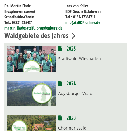
Dr. Martin Flade
Ines von Keller
Biosphärenreservat
BDF Geschäftsführerin
Schorfheide-Chorin
Tel.: 0151-17334711
Tel.: 03331-365431
info(at)BDF-online.de
martin.flade(at)lfu.brandenburg.de
Waldgebiete des Jahres
2025
Stadtwald Wiesbaden
2024
Augsburger Wald
2023
Choriner Wald