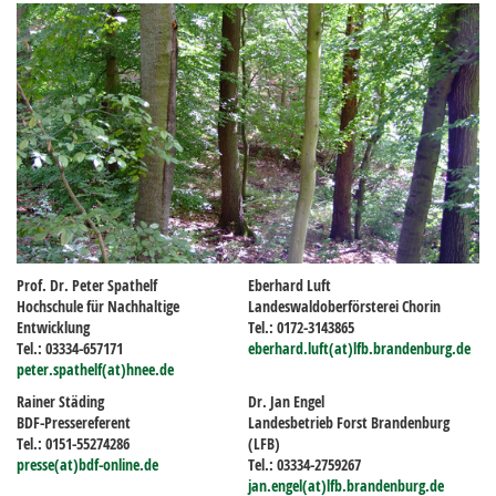
Prof. Dr. Peter Spathelf
Eberhard Luft
Hochschule für Nachhaltige
Landeswaldoberförsterei Chorin
Entwicklung
Tel.: 0172-3143865
Tel.: 03334-657171
eberhard.luft(at)lfb.brandenburg.de
peter.spathelf(at)hnee.de
Rainer Städing
Dr. Jan Engel
BDF-Pressereferent
Landesbetrieb Forst Brandenburg
Tel.: 0151-55274286
(LFB)
presse(at)bdf-online.de
Tel.: 03334-2759267
jan.engel(at)lfb.brandenburg.de