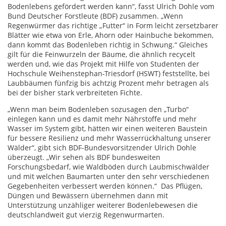
Bodenlebens gefördert werden kann“, fasst Ulrich Dohle vom
Bund Deutscher Forstleute (BDF) zusammen. „Wenn
Regenwürmer das richtige „Futter“ in Form leicht zersetzbarer
Blätter wie etwa von Erle, Ahorn oder Hainbuche bekommen,
dann kommt das Bodenleben richtig in Schwung.“ Gleiches
gilt für die Feinwurzeln der Bäume, die ähnlich recycelt
werden und, wie das Projekt mit Hilfe von Studenten der
Hochschule Weihenstephan-Triesdorf (HSWT) feststellte, bei
Laubbäumen fünfzig bis achtzig Prozent mehr betragen als
bei der bisher stark verbreiteten Fichte.
„Wenn man beim Bodenleben sozusagen den „Turbo“
einlegen kann und es damit mehr Nährstoffe und mehr
Wasser im System gibt, hätten wir einen weiteren Baustein
für bessere Resilienz und mehr Wasserrückhaltung unserer
Wälder“, gibt sich BDF-Bundesvorsitzender Ulrich Dohle
überzeugt. „Wir sehen als BDF bundesweiten
Forschungsbedarf, wie Waldböden durch Laubmischwälder
und mit welchen Baumarten unter den sehr verschiedenen
Gegebenheiten verbessert werden können.“ Das Pflügen,
Düngen und Bewässern übernehmen dann mit
Unterstützung unzähliger weiterer Bodenlebewesen die
deutschlandweit gut vierzig Regenwurmarten.