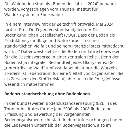
Die Waldböden sind als „Boden des Jahres 2024“ benannt
worden, vorgeschlagen vom Thünen- Institut für
Waldökosystem in Eberswalde.
In einem Interview mit der Zeitschrift proWald, Mai 2024
fordert Prof. Dr. Feger, Vorstandsmitglied der Dt.
Bodenkundlichen Gesellschaft (DBG) „Dass der Boden als
Produktionsgrundlage und Naturkörper in seiner
standörtlichen Vielfalt und seinem Potenzial stets mitbedacht
wird. …“ Dabei weist sieht er die Böden und ihre Lebewesen
für die Daseinsvorsorge in einer zentralen Rolle. „Denn der
Boden ist ja integraler Bestandteil jedes Ökosystems. Der
„unterirdische Wald“ umfasst dabei nicht nur die Wurzeln,
sondern ist Lebensraum für eine Vielfalt von Organismen, die
als Zersetzer den Stoffkreislauf, aber auch die Energieflüsse
wesentlich mitbestimmen.
Bodenzustandserhebung ohne Bodenleben
In der bundesweiten Bodenzustandserhebung (BZE II) des
Thünen-Institutes für die Jahr 2006 bis 2008 findet eine
Erfassung und Bewertung der vorgenannten
Bodenorganismen nicht statt. In den Untersuchungen finden
die Lebewesen unterhalb der Bodenvegetation, also im