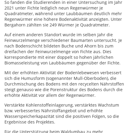
So fanden die Studierenden in einer Untersuchung im Jahr
2021 unter Fichte lediglich neun Regenwürmer je
Quadratmeter, während unter Laubbäumen deutlich mehr
Regenwürmer eine höhere Bodenaktivität anzeigten. Unter
Bergahorn zählten sie 249 Würmer je Quadratmeter.
Auf einem anderen Standort wurde im selben Jahr die
Feinwurzelmenge verschiedener Baumarten untersucht. Je
nach Bodenschicht bildeten Buche und Ahorn bis zum
dreifachen der Feinwurzelmenge von Fichte aus. Dies
korrespondierte mit einer doppelt so hohen jährlichen
Biomasseleistung von Laubbäumen gegenüber der Fichte.
Mit der erhöhten Aktivität der Bodenlebewesen verbessert
sich die Humusform (sogenannter Mull-Oberboden), die
Durchmischung des Bodens mit den recycelten Nährstoffen
steigt genauso wie die Porenstruktur des Bodens durch die
erhöhte Aktivität vor allem der Regenwürmer.
Verstärkte Kohlenstoffeinlagerung, verstärktes Wachstum
bzw. verbessertes Nährstoffangebot und erhöhte
Wasserspeicherkapazität sind die positiven Folgen, so die
Ergebnisse des Projektes.
Für die Unterstützung beim Waldumbau zu mehr