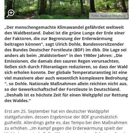
Foto: Nadine Neuburg
„Der menschengemachte Klimawandel gefährdet weltweit
den Waldbestand. Dabei ist die grüne Lunge der Erde einer
der Faktoren, die zur Begrenzung der Erderwärmung
beitragen können", sagt Ulrich Dohle, Bundesvorsitzender
des Bundes Deutscher Forstleute (BDF) im dbb. Die Lage sei
anders als beim „Waldsterben" in den 1980er Jahren: „Die
Emissionen, die damals den sauren Regen verursachten,
ließen sich durch Filteranlagen reduzieren, so dass der Wald
sich erholen konnte. Der globale Temperaturanstieg ist eine
viel massivere aber auch wesentlich komplexere Bedrohung
", so Dohle. Nationale Maßnahmen allein reichten nicht aus,
so der Gewerkschaftschef der Forstleute in Deutschland.
„Deshalb ist es höchste Zeit für einen Weltgipfel zur Rettung
des Waldes."
Erst am 25. September hat ein deutscher Waldgipfel
stattgefunden, dessen Ergebnisse der BDF grundsätzlich
gutheißt. Allerdings gelte es, das Tempo bei den Maßnahmen
zu erhöhen. „Im Kampf gegen die Erderwärmung spielt der