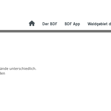
Der BDF
BDF App
Waldgebiet d
bände unterschiedlich.
den