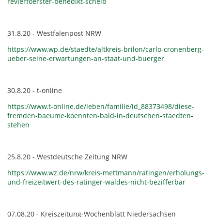
revierfoerster-benedikt-schelb
31.8.20 - Westfalenpost NRW
https://www.wp.de/staedte/altkreis-brilon/carlo-cronenberg-
ueber-seine-erwartungen-an-staat-und-buerger
30.8.20 - t-online
https://www.t-online.de/leben/familie/id_88373498/diese-
fremden-baeume-koennten-bald-in-deutschen-staedten-
stehen
25.8.20 - Westdeutsche Zeitung NRW
https://www.wz.de/nrw/kreis-mettmann/ratingen/erholungs-
und-freizeitwert-des-ratinger-waldes-nicht-bezifferbar
07.08.20 - Kreiszeitung-Wochenblatt Niedersachsen