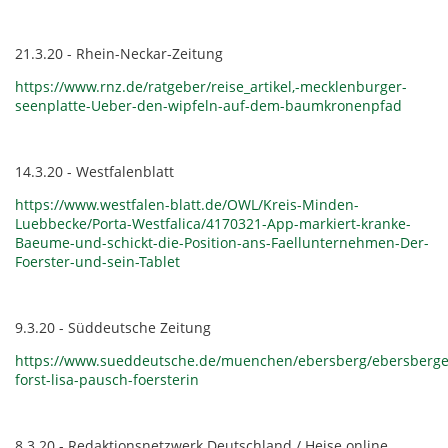
21.3.20 - Rhein-Neckar-Zeitung
https://www.rnz.de/ratgeber/reise_artikel,-mecklenburger-
seenplatte-Ueber-den-wipfeln-auf-dem-baumkronenpfad
14.3.20 - Westfalenblatt
https://www.westfalen-blatt.de/OWL/Kreis-Minden-
Luebbecke/Porta-Westfalica/4170321-App-markiert-kranke-
Baeume-und-schickt-die-Position-ans-Faellunternehmen-Der-
Foerster-und-sein-Tablet
9.3.20 - Süddeutsche Zeitung
https://www.sueddeutsche.de/muenchen/ebersberg/ebersberge
forst-lisa-pausch-foersterin
8.3.20 - Redaktionsnetzwerk Deutschland / Heise online