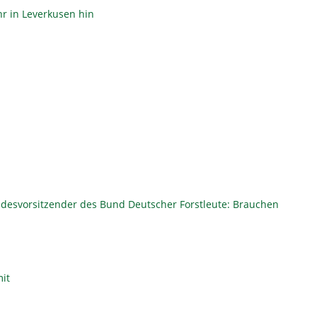
r in Leverkusen hin
andesvorsitzender des Bund Deutscher Forstleute: Brauchen
mit