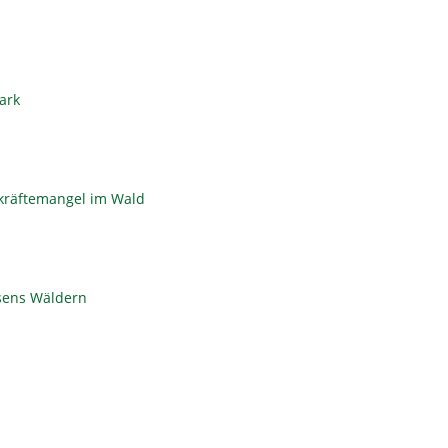
ark
hkräftemangel im Wald
hsens Wäldern