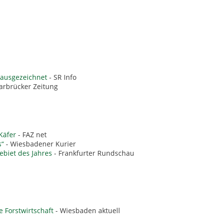
 ausgezeichnet
- SR Info
arbrücker Zeitung
Käfer
- FAZ net
s“
- Wiesbadener Kurier
biet des Jahres
- Frankfurter Rundschau
e Forstwirtschaft
- Wiesbaden aktuell