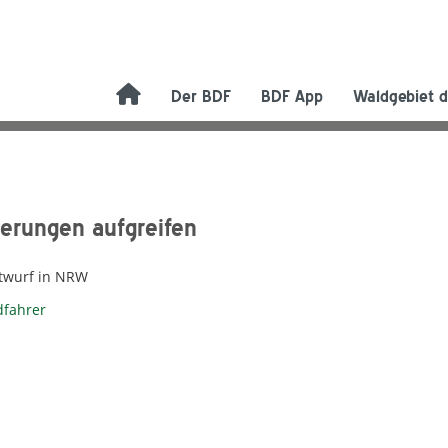
Der BDF
BDF App
Waldgebiet d
derungen aufgreifen
ntwurf in NRW
dfahrer