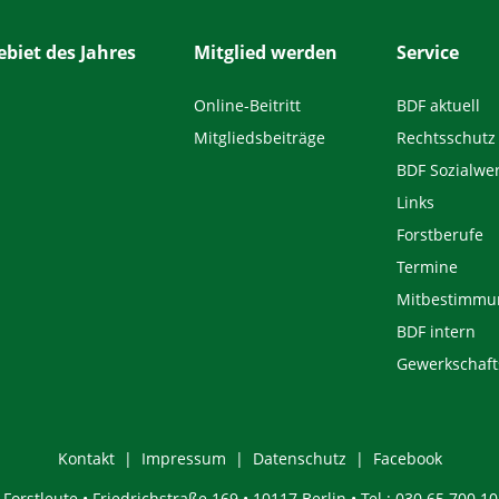
biet des Jahres
Mitglied werden
Service
Online-Beitritt
BDF aktuell
Mitgliedsbeiträge
Rechtsschutz
BDF Sozialwe
Links
Forstberufe
Termine
Mitbestimmu
BDF intern
Gewerkschaft
Kontakt
Impressum
Datenschutz
Facebook
orstleute • Friedrichstraße 169 • 10117 Berlin • Tel.: 030 65 700 10