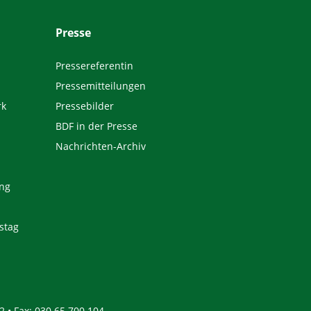
Presse
Pressereferentin
Pressemitteilungen
rk
Pressebilder
BDF in der Presse
Nachrichten-Archiv
ng
stag
2 • Fax: 030 65 700 104