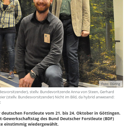
Foto: Düring
desvorsitzender), stellv. Bundevoritzende Anna von Steen, Gerhard
er (stellv. Bundesvorsitzender) Nicht im Bild, da hybrid anwesend:
t
 deutschen Forstleute vom 21. bis 24. Oktober in Göttingen.
st-Gewerkschaftstag des Bund Deutscher Forstleute (BDF)
te einstimmig wiedergewählt.