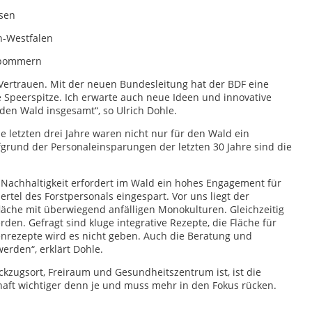
sen
n-Westfalen
rpommern
Vertrauen. Mit der neuen Bundesleitung hat der BDF eine
ge Speerspitze. Ich erwarte auch neue Ideen und innovative
den Wald insgesamt“, so Ulrich Dohle.
ie letzten drei Jahre waren nicht nur für den Wald ein
grund der Personaleinsparungen der letzten 30 Jahre sind die
achhaltigkeit erfordert im Wald ein hohes Engagement für
iertel des Forstpersonals eingespart. Vor uns liegt der
äche mit überwiegend anfälligen Monokulturen. Gleichzeitig
en. Gefragt sind kluge integrative Rezepte, die Fläche für
rezepte wird es nicht geben. Auch die Beratung und
rden“, erklärt Dohle.
kzugsort, Freiraum und Gesundheitszentrum ist, ist die
haft wichtiger denn je und muss mehr in den Fokus rücken.