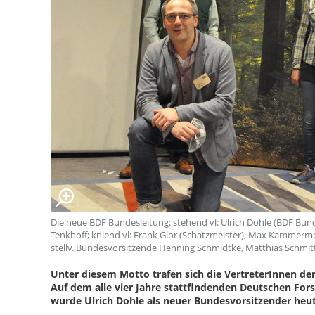
Die neue BDF Bundesleitung: stehend vl: Ulrich Dohle (BDF Bun
Tenkhoff; kniend vl: Frank Glor (Schatzmeister), Max Kammermei
stellv. Bundesvorsitzende Henning Schmidtke, Matthias Schmit
Unter diesem Motto trafen sich die VertreterInnen der
Auf dem alle vier Jahre stattfindenden Deutschen For
wurde Ulrich Dohle als neuer Bundesvorsitzender heu