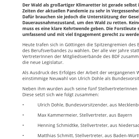
Der Wald als großartiger Klimaretter ist gerade selbst
Zeiten der aktuellen Pandemie zu sehr in Vergessenhe
Dafür brauchen sie jedoch die Unterstützung der Gesell
Dauerausnahmezustand, um den Wald zu retten. Keine e
muss es eine klare Kehrtwende geben. Die Forstleute 
umfassend und mit viel Engagement gerecht zu werde
Heute trafen sich in Göttingen die Spitzengremien des
des Berufsverbandes zu wählen. Der alle vier Jahre sta
VertreterInnen der Mitgliedsverbände des BDF zusammen
die neue Legislatur.
Als Ausdruck des Erfolges der Arbeit der vergangenen 
einstimmige Neuwahl von Ulrich Dohle als Bundesvorsit
Neben ihm wurden auch seine fünf StellvertreterInnen 
Diese setzt sich wie folgt zusammen:
• Ulrich Dohle, Bundesvorsitzender, aus Mecklen
• Max Kammermeier, Stellvertreter, aus Bayern
• Henning Schmidtke, Stellvertreter, aus Niedersa
• Matthias Schmitt, Stellvertreter, aus Baden-Wür