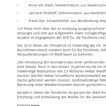
• Anna von Steen, Stellvertreterin, aus Niedersach
• Gerhard Tenkhoff, Stellvertreterin, aus Nordrhei
• Frank Glor, Schatzmeister, aus Mecklenburg-Vo
„Ich freue mich über das so eindeutig ausgesprochene 
verjüngte und sehr gut aufgestellte sowie schlagkräfti
Ansätze im Engagement des BDF für die Forstleute und 
Das ist in Zeiten der Klimakrise so notwendig wie nie. D
Ausnahmezustand, sondern auch für die Forstleute. Auf
Herausforderungen im Wald kaum zu stemmen.
„Die Umsetzung des Grundprinzips einer umfassenden N
viele Details. Noch in den letzten 10 Jahren wurde ein V
notwendige Waldumbau von 2,5 Millionen Hektar Waldfl
müssen 300.000 Hektar Schadfläche wiederbewaldet werd
Fläche gefunden werden müssen. Großmaßstäbige Paten
Betreuung vieler Waldbesitzenden müssen gemeistert we
Gerade in Zeiten der Pandemie, wo gerade der Wald Rüc
Erhaltung und Entwicklung des Waldes für die Gesellsc
Zugehörige Dateien