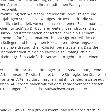
hen Ansprüche, die an ihren stadtnahen Wald gestellt
r Auswahl.
völkerung den Wald sehr intensiv für Sport, Freizeit und
tjährigen Stollen, hochwertiges Trinkwasser für die Stadt
rbildlich behandelt, Vorkommen von seltenem Besenmoos, der
hen für sich“, so Dirk Schäfer weiter. „Beeindruckend ist
 Dürre- und Käferschäden der letzten Jahre hin zu einem
mmenden fünfzig Baumarten“, betont Sigrun Brell, die Co-
n Kollegen und Kolleginnen Holz aus verantwortungsvoller
d als umweltfreundlichen Rohstoff bereitzustellen. Dass die
 Zusammenarbeit mit vielen Partnern so umfänglich die
uf einer großen Waldfläche verbessern, geht nur mit einem
.
rmeisterin Christiane Hinninger ist die Auszeichnung „eine
Arbeit unserer Forstfachleute. Unsere Strategie, den Stadtwald
eranteren Arten zu durchmischen, hat ihn vergleichsweise gut
lassen. Außerdem haben wir mit dem gerade verabschiedeten
t, um jungen Pflanzen das Aufwachsen zu erleichtern“, so
r Wald (43 km²) zu den großen kommunalen Waldbesitzern in