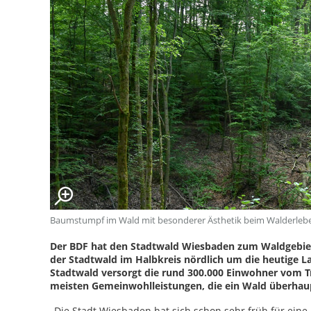
Baumstumpf im Wald mit besonderer Ästhetik beim Walderleben 
Der BDF hat den Stadtwald Wiesbaden zum Waldgebiet d
der Stadtwald im Halbkreis nördlich um die heutige 
Stadtwald versorgt die rund 300.000 Einwohner vom T
meisten Gemeinwohlleistungen, die ein Wald überhau
„Die Stadt Wiesbaden hat sich schon sehr früh für ein