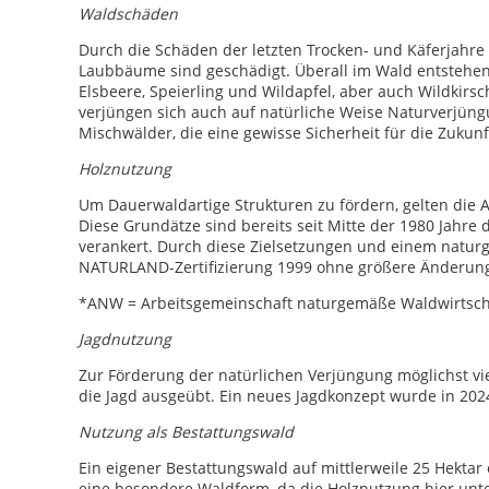
Waldschäden
Durch die Schäden der letzten Trocken- und Käferjahre i
Laubbäume sind geschädigt. Überall im Wald entstehen
Elsbeere, Speierling und Wildapfel, aber auch Wildkirs
verjüngen sich auch auf natürliche Weise Naturverjüng
Mischwälder, die eine gewisse Sicherheit für die Zukun
Holznutzung
Um Dauerwaldartige Strukturen zu fördern, gelten die
Diese Grundätze sind bereits seit Mitte der 1980 Jahre
verankert. Durch diese Zielsetzungen und einem nat
NATURLAND-Zertifizierung 1999 ohne größere Änderung
*ANW = Arbeitsgemeinschaft naturgemäße Waldwirtsch
Jagdnutzung
Zur Förderung der natürlichen Verjüngung möglichst vi
die Jagd ausgeübt. Ein neues Jagdkonzept wurde in 202
Nutzung als Bestattungswald
Ein eigener Bestattungswald auf mittlerweile 25 Hektar
eine besondere Waldform, da die Holznutzung hier unte