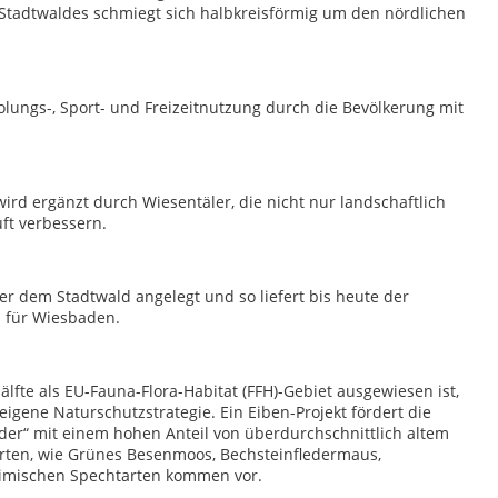
tadtwaldes schmiegt sich halbkreisförmig um den nördlichen
holungs-, Sport- und Freizeitnutzung durch die Bevölkerung mit
rd ergänzt durch Wiesentäler, die nicht nur landschaftlich
uft verbessern.
er dem Stadtwald angelegt und so liefert bis heute der
s für Wiesbaden.
lfte als EU-Fauna-Flora-Habitat (FFH)-Gebiet ausgewiesen ist,
igene Naturschutzstrategie. Ein Eiben-Projekt fördert die
der“ mit einem hohen Anteil von überdurchschnittlich altem
Arten, wie Grünes Besenmoos, Bechsteinfledermaus,
heimischen Spechtarten kommen vor.