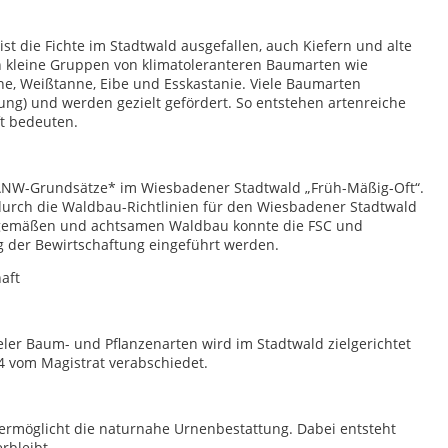
st die Fichte im Stadtwald ausgefallen, auch Kiefern und alte
 kleine Gruppen von klimatoleranteren Baumarten wie
che, Weißtanne, Eibe und Esskastanie. Viele Baumarten
ung) und werden gezielt gefördert. So entstehen artenreiche
ft bedeuten.
 ANW-Grundsätze* im Wiesbadener Stadtwald „Früh-Mäßig-Oft“.
 durch die Waldbau-Richtlinien für den Wiesbadener Stadtwald
urgemäßen und achtsamen Waldbau konnte die FSC und
 der Bewirtschaftung eingeführt werden.
aft
eler Baum- und Pflanzenarten wird im Stadtwald zielgerichtet
4 vom Magistrat verabschiedet.
 ermöglicht die naturnahe Urnenbestattung. Dabei entsteht
rbleibt.