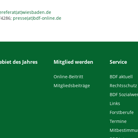
ereferat(at)wiesbaden.de
274286;
presse(at)bdf-online.de
biet des Jahres
Mitglied werden
Service
Online-Beitritt
BDF aktuell
Mitgliedsbeiträge
Rechtsschutz
BDF Sozialwe
Links
Forstberufe
Termine
Mitbestimmu