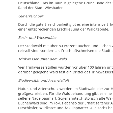
Deutschland. Das im Taunus gelegene Grüne Band des S
Rand der Stadt Wiesbaden.
Gut erreichbar
Durch die gute Erreichbarkeit gibt es eine intensive Er
einer entsprechenden Erschließung der Waldgebiete.
Bach- und Wiesentäler
Der Stadtwald mit über 80 Prozent Buchen und Eichen wi
reizvoll sind, sondern als Frischluftschneisen die Stadtl
Trinkwasser unter dem Wald
Vier Trinkwasserstollen wurden vor über 100 Jahren unt
darüber gelegene Wald fast ein Drittel des Trinkwasser
Biodiversität und Artenvielfalt
Natur- und Artenschutz werden im Stadtwald, der zur Hä
großgeschrieben. Für die Waldbehandlung gibt es eine e
seltene Nadelbaumart. Sogenannte „Historisch alte Wäl
Buchenwald sind im Fokus ebenso der Erhalt seltener 
Hirschkäfer, Wildkatze und Äskulapnatter. Alle sechs 