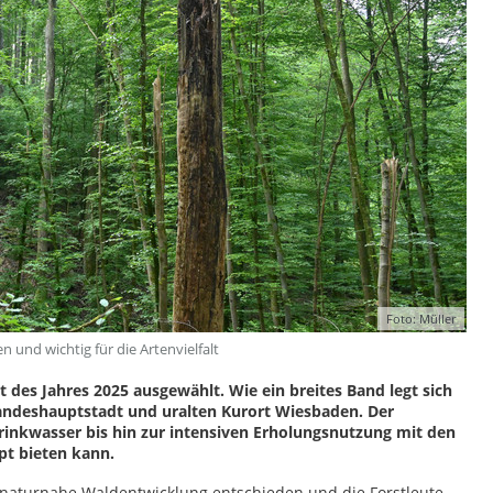
Foto: Müller
und wichtig für die Artenvielfalt
es Jahres 2025 ausgewählt. Wie ein breites Band legt sich
Landeshauptstadt und uralten Kurort Wiesbaden. Der
rinkwasser bis hin zur intensiven Erholungsnutzung mit den
pt bieten kann.
e naturnahe Waldentwicklung entschieden und die Forstleute