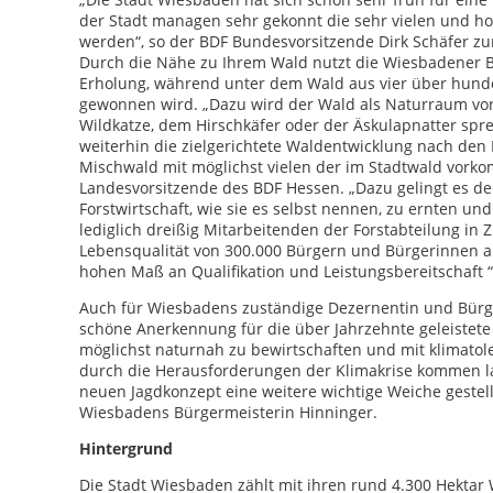
der Stadt managen sehr gekonnt die sehr vielen und ho
werden“, so der BDF Bundesvorsitzende Dirk Schäfer zu
Durch die Nähe zu Ihrem Wald nutzt die Wiesbadener Be
Erholung, während unter dem Wald aus vier über hunder
gewonnen wird. „Dazu wird der Wald als Naturraum vo
Wildkatze, dem Hirschkäfer oder der Äskulapnatter sprec
weiterhin die zielgerichtete Waldentwicklung nach den
Mischwald mit möglichst vielen der im Stadtwald vorko
Landesvorsitzende des BDF Hessen. „Dazu gelingt es de
Forstwirtschaft, wie sie es selbst nennen, zu ernten un
lediglich dreißig Mitarbeitenden der Forstabteilung in
Lebensqualität von 300.000 Bürgern und Bürgerinnen a
hohen Maß an Qualifikation und Leistungsbereitschaft “
Auch für Wiesbadens zuständige Dezernentin und Bürge
schöne Anerkennung für die über Jahrzehnte geleistete 
möglichst naturnah zu bewirtschaften und mit klimatol
durch die Herausforderungen der Klimakrise kommen 
neuen Jagdkonzept eine weitere wichtige Weiche gestell
Wiesbadens Bürgermeisterin Hinninger.
Hintergrund
Die Stadt Wiesbaden zählt mit ihren rund 4.300 Hekta