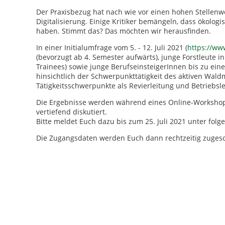
Der Praxisbezug hat nach wie vor einen hohen Stellenwe
Digitalisierung. Einige Kritiker bemängeln, dass ökolog
haben. Stimmt das? Das möchten wir herausfinden.
In einer Initialumfrage vom 5. - 12. Juli 2021 (
https://ww
(bevorzugt ab 4. Semester aufwärts), junge Forstleute i
Trainees) sowie junge BerufseinsteigerInnen bis zu ei
hinsichtlich der Schwerpunkttätigkeit des aktiven Wal
Tätigkeitsschwerpunkte als Revierleitung und Betriebsle
Die Ergebnisse werden während eines Online-Workshops 
vertiefend diskutiert.
Bitte meldet Euch dazu bis zum 25. Juli 2021 unter fol
Die Zugangsdaten werden Euch dann rechtzeitig zugesc