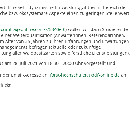
rt. Eine sehr dynamische Entwicklung gibt es im Bereich der
ische bzw. ökosystemare Aspekte einen zu geringen Stellenwert
w.umfrageonline.com/s/5840ef0
) wollen wir dazu Studierende
n einer Weiterqualifikation (AnwärterInnen, ReferendarInnen,
nem Alter von 35 Jahren zu ihren Erfahrungen und Erwartungen
dmanagements befragen (aktuelle oder zukünftige
itung aller Waldbesitzarten sowie forstliche Dienstleistungen).
am 28. Juli 2021 von 18:30 - 20:00 Uhr vorgestellt und
gender Email-Adresse an:
forst-hochschule(at)bdf-online.de
an.
hickt.