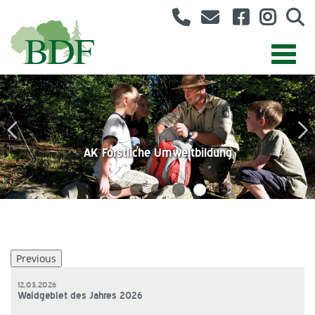
AK Forstliche Umweltbildung
Angestelltenvertretung
BDF für Klimaschutz
Forstwirtvertretung
Berufsbilder
BDF-Jugend
Bund Deutscher Forstleute
Previous
12.03.2026
Waldgebiet des Jahres 2026