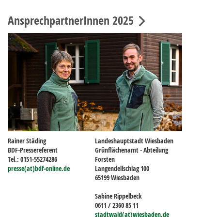
AnsprechpartnerInnen 2025
Rainer Städing
Landeshauptstadt Wiesbaden
BDF-Pressereferent
Grünflächenamt - Abteilung
Tel.: 0151-55274286
Forsten
presse(at)bdf-online.de
Langendellschlag 100
65199 Wiesbaden
Sabine Rippelbeck
0611 / 2360 85 11
stadtwald(at)wiesbaden.de