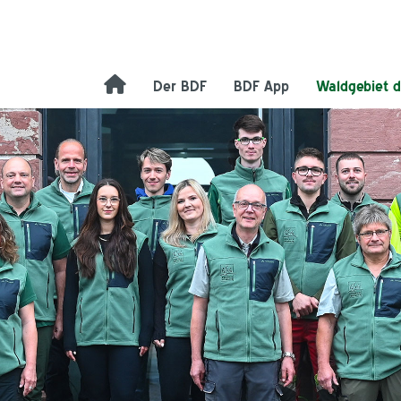
Der BDF
BDF App
Waldgebiet d