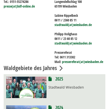
Tel.: 0151-55274286
Langendellschlag 100
presse(at)bdf-online.de
65199 Wiesbaden
Sabine Rippelbeck
0611 / 2360 85 11
stadtwald(at)wiesbaden.de
Philipp Holighaus
0611 / 23 60 85 12
stadtwald(at)wiesbaden.de
Pressereferat
Tel: 0611 313302
Mail:
pressereferat(at)wiesbaden.de
Waldgebiete des Jahres
2025
Stadtwald Wiesbaden
2024