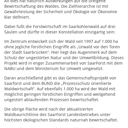
All dies hat natürlich Auswirkungen auf die ureigene
Bewirtschaftung des Waldes. Die Zielhierarchie ist mit
Gewährleistung der Sicherheit und Ökologie vor Ökonomie
klar definiert.
Dabei fußt die Forstwirtschaft im Saarkohlenwald auf drei
Säulen und dürfte in dieser Konstellation einzigartig sein:
Im Zentrum entwickelt sich der Wald seit 1997 auf 1.000 ha
ohne jegliche forstlichen Eingriffe als „Urwald vor den Toren
der Stadt Saarbrücken“. Hier liegt das Augenmerk auf dem
Schutz der ungestörten Natur und der Umweltbildung. Dieses
Projekt wird in enger Zusammenarbeit von SaarForst mit dem
NABU und dem Ministerium für Umwelt umgesetzt.
Daran anschließend gibt es das Gemeinschaftsprojekt von
Saarforst und dem BUND die „Prozessschutz orientierte
Waldwirtschaft“. Auf ebenfalls 1.000 ha wird der Wald mit
möglichst geringen forstlichen Eingriffen und weitgehend
ungestört ablaufenden Prozessen bewirtschaftet.
Die übrige Fläche wird nach der aktualisierten
Waldbaurichtlinie des SaarForst Landesbetriebes unter
höchsten ökologischen Standards naturnah bewirtschaftet.